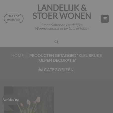
Ga
LANDELIJK &
naar
STOER WONEN
inhoud
NAAR DE
WEBSHOP
Stoer Sober en Landelijke
Woonaccessoires by Lots of Molly
HOME
/
PRODUCTEN GETAGGED “KLEURRIJKE
TULPEN DECORATIE”
CATEGORIEËN
Aanbieding