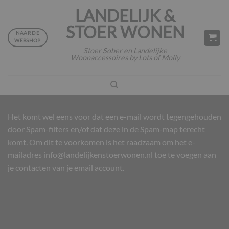
Ga
LANDELIJK &
naar
STOER WONEN
inhoud
NAAR DE
WEBSHOP
Stoer Sober en Landelijke
Woonaccessoires by Lots of Molly
Het komt wel eens voor dat een e-mail wordt tegengehouden
door Spam-filters en/of dat deze in de Spam-map terecht
komt. Om dit te voorkomen is het raadzaam om het e-
mailadres
info@landelijkenstoerwonen.nl
toe te voegen aan
je contacten van je email account.