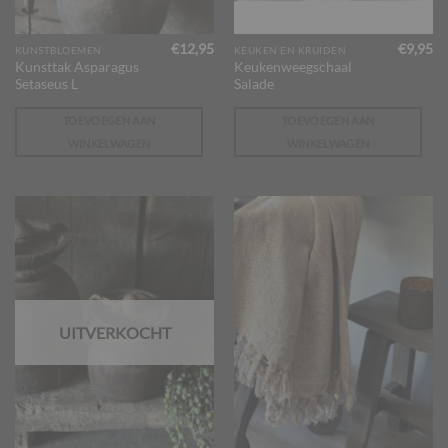
€
12,95
€
9,95
KUNSTBLOEMEN
KEUKEN EN KRUIDEN
Kunsttak Asparagus
Keukenweegschaal
Setaseus L
Salade
TOEVOEGEN AAN
TOEVOEGEN AAN
WINKELWAGEN
WINKELWAGEN
UITVERKOCHT