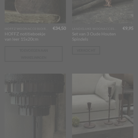
€
34,50
€
9,95
HOFFZ WOONACCESSOIRES
LANDELIJKE WOONACCESSOIRES
HOFFZ notitieboekje
Set van 3 Oude Houten
van leer 15x20cm
Spindels
TOEVOEGEN AAN
VERKOCHT
WINKELWAGEN