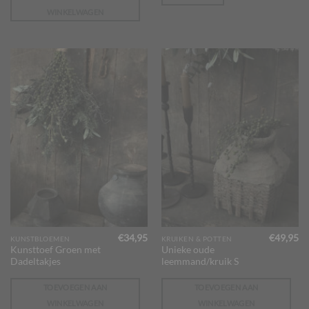
WINKELWAGEN
€
34,95
€
49,95
KUNSTBLOEMEN
KRUIKEN & POTTEN
Kunsttoef Groen met
Unieke oude
Dadeltakjes
leemmand/kruik S
TOEVOEGEN AAN
TOEVOEGEN AAN
WINKELWAGEN
WINKELWAGEN