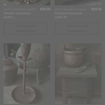
€
34,50
€
29,50
HOFFZ WOONACCESSOIRES
HOFFZ WOONACCESSOIRES
Metalen Kandelaar
Metalen Kandelaar
Hoffz L
Hoffz M
TOEVOEGEN AAN
TOEVOEGEN AAN
WINKELWAGEN
WINKELWAGEN