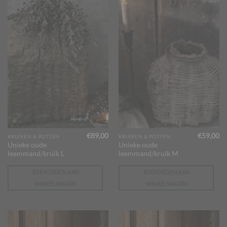
€
89,00
€
59,00
KRUIKEN & POTTEN
KRUIKEN & POTTEN
Unieke oude
Unieke oude
leemmand/kruik L
leemmand/kruik M
TOEVOEGEN AAN
TOEVOEGEN AAN
WINKELWAGEN
WINKELWAGEN