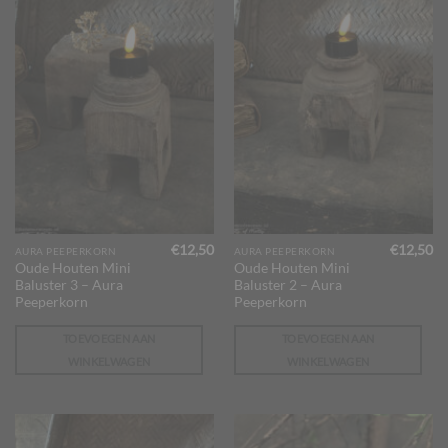
€
12,50
€
12,50
AURA PEEPERKORN
AURA PEEPERKORN
Oude Houten Mini
Oude Houten Mini
Baluster 3 – Aura
Baluster 2 – Aura
Peeperkorn
Peeperkorn
TOEVOEGEN AAN
TOEVOEGEN AAN
WINKELWAGEN
WINKELWAGEN