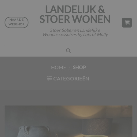
Ga
LANDELIJK &
naar
STOER WONEN
inhoud
NAAR DE
WEBSHOP
Stoer Sober en Landelijke
Woonaccessoires by Lots of Molly
HOME
/
SHOP
CATEGORIEËN