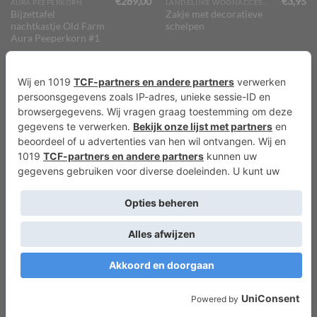
€
289,00
€
3,95
AURA PEEPERKORN
LANDELIJKE WOONACCESSOIRES
Bijzettafel
Zakje met decoratieve
nachtkastje Old Farm
schelpen
Aura Peeperkorn #1
TOEVOEGEN AAN
TOEVOEGEN AAN
WINKELWAGEN
WINKELWAGEN
€
9,95
€
169,95
LANDELIJKE WOONACCESSOIRES
HOFFZ WOONACCESSOIRES