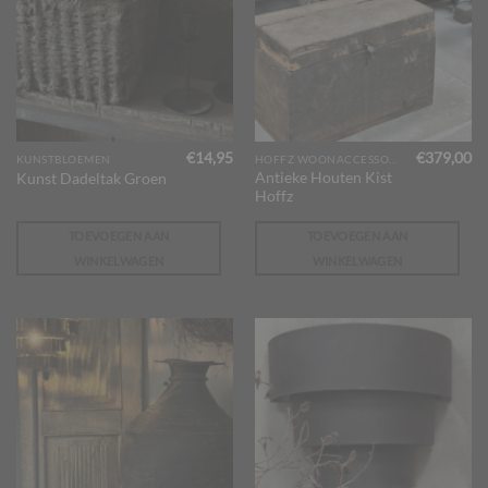
€
14,95
€
379,00
KUNSTBLOEMEN
HOFFZ WOONACCESSOIRES
Antieke Houten Kist
Kunst Dadeltak Groen
Hoffz
TOEVOEGEN AAN
TOEVOEGEN AAN
WINKELWAGEN
WINKELWAGEN