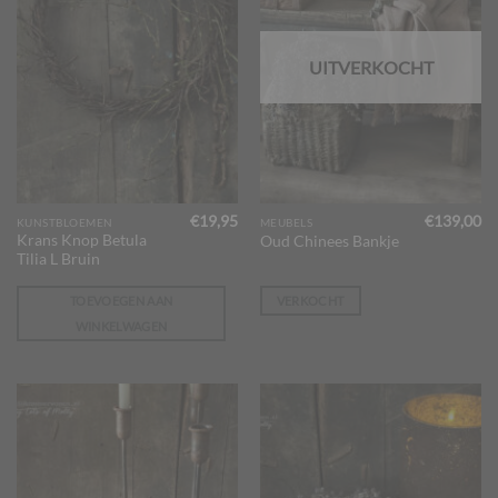
UITVERKOCHT
€
19,95
€
139,00
KUNSTBLOEMEN
MEUBELS
Krans Knop Betula
Oud Chinees Bankje
Tilia L Bruin
TOEVOEGEN AAN
VERKOCHT
WINKELWAGEN