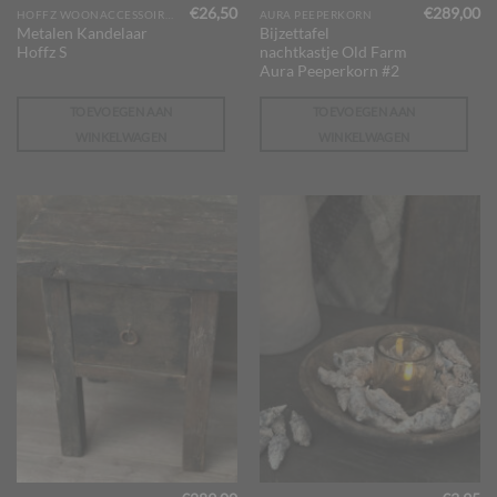
€
26,50
€
289,00
HOFFZ WOONACCESSOIRES
AURA PEEPERKORN
Metalen Kandelaar
Bijzettafel
Hoffz S
nachtkastje Old Farm
Aura Peeperkorn #2
TOEVOEGEN AAN
TOEVOEGEN AAN
WINKELWAGEN
WINKELWAGEN