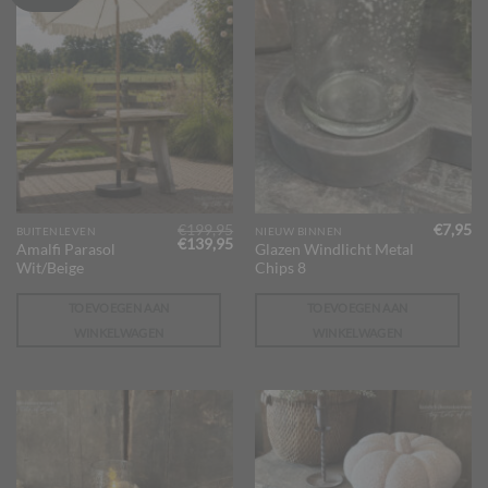
€
199,95
€
7,95
BUITENLEVEN
NIEUW BINNEN
Oorspronkelijke
Huidige
€
139,95
Amalfi Parasol
Glazen Windlicht Metal
prijs
prijs
Wit/Beige
Chips 8
was:
is:
€199,95.
€139,95.
TOEVOEGEN AAN
TOEVOEGEN AAN
WINKELWAGEN
WINKELWAGEN