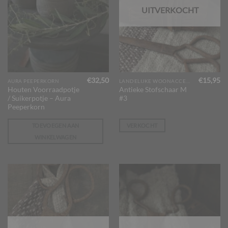
UITVERKOCHT
€
32,50
€
15,95
AURA PEEPERKORN
LANDELIJKE WOONACCESSOIRES
Houten Voorraadpotje
Antieke Stofschaar M
/ Suikerpotje – Aura
#3
Peeperkorn
TOEVOEGEN AAN
VERKOCHT
WINKELWAGEN