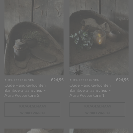
€
24,95
€
24,95
AURA PEEPERKORN
AURA PEEPERKORN
Oude Handgevlochten
Oude Handgevlochten
Bamboe Graanschep –
Bamboe Graanschep –
Aura Peeperkorn 2
Aura Peeperkorn 1
TOEVOEGEN AAN
TOEVOEGEN AAN
WINKELWAGEN
WINKELWAGEN