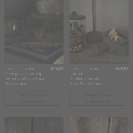
€
45,00
€
39,95
AURA PEEPERKORN
AURA PEEPERKORN
Klein glazen stolp op
Houten
houten voet van Aura
Keukenrolhouder –
Peeperkorn
Aura Peeperkorn
TOEVOEGEN AAN
TOEVOEGEN AAN
WINKELWAGEN
WINKELWAGEN