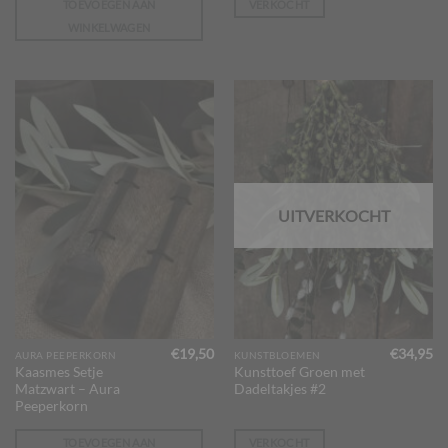
TOEVOEGEN AAN
VERKOCHT
WINKELWAGEN
UITVERKOCHT
€
19,50
€
34,95
AURA PEEPERKORN
KUNSTBLOEMEN
Kaasmes Setje
Kunsttoef Groen met
Matzwart – Aura
Dadeltakjes #2
Peeperkorn
TOEVOEGEN AAN
VERKOCHT