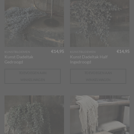
€
14,95
€
14,95
KUNSTBLOEMEN
KUNSTBLOEMEN
Kunst Dadeltak
Kunst Dadeltak Half
Gedroogd
Ingedroogd
TOEVOEGEN AAN
TOEVOEGEN AAN
WINKELWAGEN
WINKELWAGEN