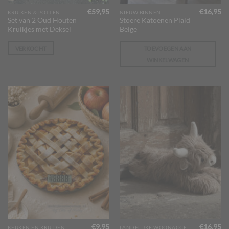
€
59,95
€
16,95
KRUIKEN & POTTEN
NIEUW BINNEN
Set van 2 Oud Houten
Stoere Katoenen Plaid
Kruikjes met Deksel
Beige
VERKOCHT
TOEVOEGEN AAN
WINKELWAGEN
€
9,95
€
16,95
KEUKEN EN KRUIDEN
LANDELIJKE WOONACCESSOIRES