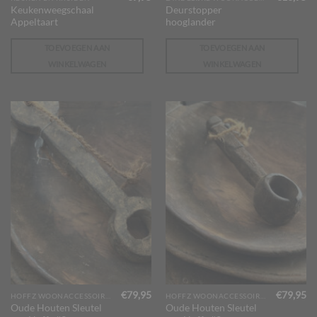
Keukenweegschaal
Deurstopper
Appeltaart
hooglander
TOEVOEGEN AAN
TOEVOEGEN AAN
WINKELWAGEN
WINKELWAGEN
€
79,95
€
79,95
HOFFZ WOONACCESSOIRES
HOFFZ WOONACCESSOIRES
Oude Houten Sleutel
Oude Houten Sleutel