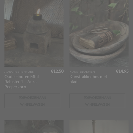
€
12,50
€
14,95
AURA PEEPERKORN
KUNSTBLOEMEN
Oude Houten Mini
Kunsttakkenbos met
Baluster 1 – Aura
blad
Peeperkorn
TOEVOEGEN AAN
TOEVOEGEN AAN
WINKELWAGEN
WINKELWAGEN