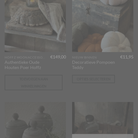
€
149,00
€
11,95
Dit
HOFFZ WOONACCESSOIRES
NIEUW BINNEN
Authentieke Oude
Decoratieve Pompoen
product
Houten Poer Hoffz
Teddy
heeft
meerdere
TOEVOEGEN AAN
OPTIES SELECTEREN
variaties.
WINKELWAGEN
Deze
optie
kan
gekozen
worden
op
de
productpagina