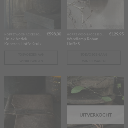
€
598,00
€
129,95
HOFFZ WOONACCESSOIRES
HOFFZ WOONACCESSOIRES
Uniek Antiek
Wandlamp Rohan –
Koperen Hoffz Kruik
Hoffz S
TOEVOEGEN AAN
TOEVOEGEN AAN
WINKELWAGEN
WINKELWAGEN
UITVERKOCHT