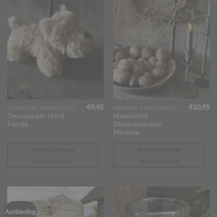
€
9,95
€
10,95
LANDELIJKE WOONACCESSOIRES
KRANSEN & GROENDECORATIES
Deurstopper Hond
Natuurlijke
Fientje
Decoratieballen
Mintolla
TOEVOEGEN AAN
TOEVOEGEN AAN
WINKELWAGEN
WINKELWAGEN
Aanbieding