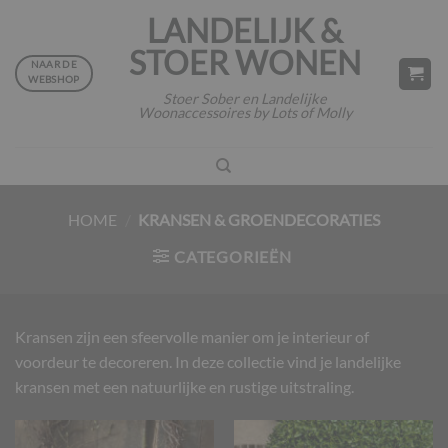
Ga
LANDELIJK &
naar
STOER WONEN
inhoud
NAAR DE
WEBSHOP
Stoer Sober en Landelijke
Woonaccessoires by Lots of Molly
HOME
/
KRANSEN & GROENDECORATIES
CATEGORIEËN
Kransen zijn een sfeervolle manier om je interieur of
voordeur te decoreren. In deze collectie vind je landelijke
kransen met een natuurlijke en rustige uitstraling.