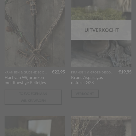
UITVERKOCHT
€
22,95
€
19,95
KRANSEN & GROENDECORATIES
KRANSEN & GROENDECORATIES
Hart van Wijnranken
Krans Asparagus
met Roestige Belletjes
naturel Ø28
TOEVOEGEN AAN
VERKOCHT
WINKELWAGEN