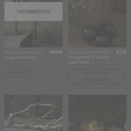
UITVERKOCHT
€
49,95
€
7,95
KRANSEN & GROENDECORATIES
KRANSEN & GROENDECORATIES
Doosje met 12 Zwarte
Crazy Vine Krans
Lege Eieren
VERKOCHT
TOEVOEGEN AAN
WINKELWAGEN