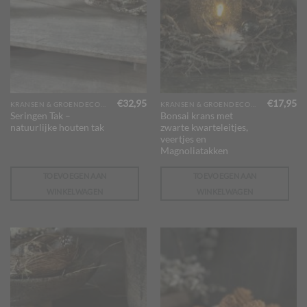
€
32,95
€
17,95
KRANSEN & GROENDECORATIES
KRANSEN & GROENDECORATIES
Seringen Tak –
Bonsai krans met
natuurlijke houten tak
zwarte kwarteleitjes,
veertjes en
Magnoliatakken
TOEVOEGEN AAN
TOEVOEGEN AAN
WINKELWAGEN
WINKELWAGEN