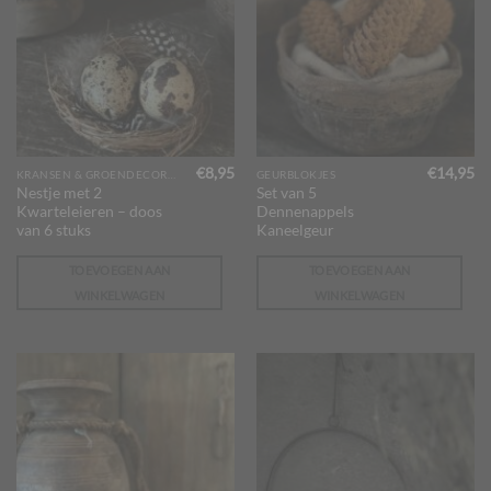
€
8,95
€
14,95
KRANSEN & GROENDECORATIES
GEURBLOKJES
Nestje met 2
Set van 5
Kwarteleieren – doos
Dennenappels
van 6 stuks
Kaneelgeur
TOEVOEGEN AAN
TOEVOEGEN AAN
WINKELWAGEN
WINKELWAGEN