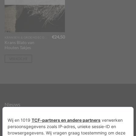
€
24,50
KRANSEN & GROENDECORATIES
Krans Blato van
Houten Takjes
VERKOCHT
Nieuws
Over ons