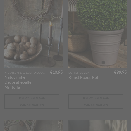
€
10,95
€
99,95
KRANSEN & GROENDECORATIES
BUITENLEVEN
Natuurlijke
Kunst Buxus Bol
Decoratieballen
Mintolla
TOEVOEGEN AAN
TOEVOEGEN AAN
WINKELWAGEN
WINKELWAGEN