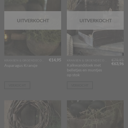
UITVERKOCHT
UITVERKOCHT
€
14,95
€
79,95
KRANSEN & GROENDECORATIES
KRANSEN & GROENDECORATIES
Oorspron
Hu
€
63,96
Kalkwanddoek met
Asparagus Kransje
prijs
pr
belletjes en muntjes
was:
is:
€79,95.
€6
op stok
VERKOCHT
VERKOCHT