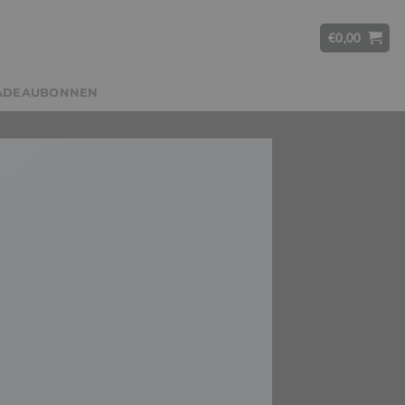
€
0,00
ADEAUBONNEN