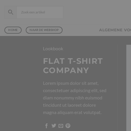
Ga
naar
inhoud
ALGEMENE V
HOME
NAAR DE WEBSHOP
Lookbook
FLAT T-SHIRT
COMPANY
Lorem ipsum dolor sit amet,
consectetuer adipiscing elit, sed
diam nonummy nibh euismod
tincidunt ut laoreet dolore
magna aliquam erat volutpat.