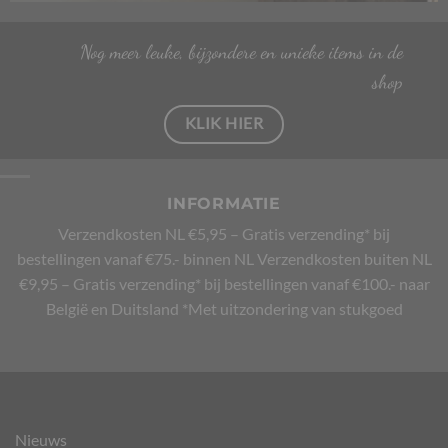
Nog meer leuke, bijzondere en unieke items in de
shop
KLIK HIER
INFORMATIE
Verzendkosten NL €5,95 –
Gratis verzending* bij
bestellingen vanaf €75.- binnen NL
Verzendkosten buiten NL
€9,95 –
Gratis verzending* bij bestellingen vanaf €100.- naar
België en Duitsland
*Met uitzondering van stukgoed
Nieuws