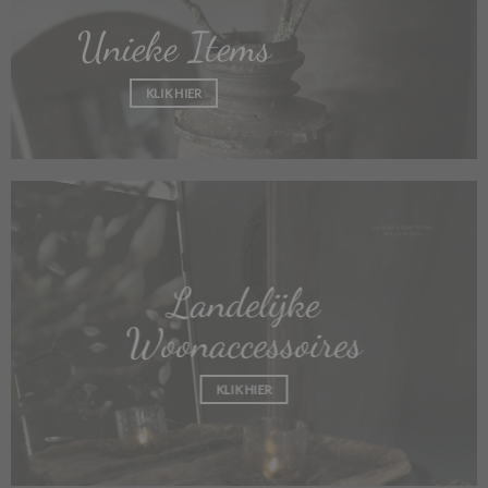
Unieke Items
KLIK HIER
Landelijke
Woonaccessoires
KLIK HIER