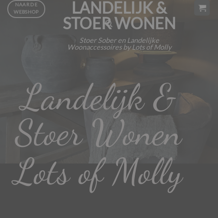
LANDELIJK &
Ga
NAAR DE
WEBSHOP
naar
STOER WONEN
inhoud
Stoer Sober en Landelijke
Woonaccessoires by Lots of Molly
Landelijk &
Stoer Wonen
Lots of Molly