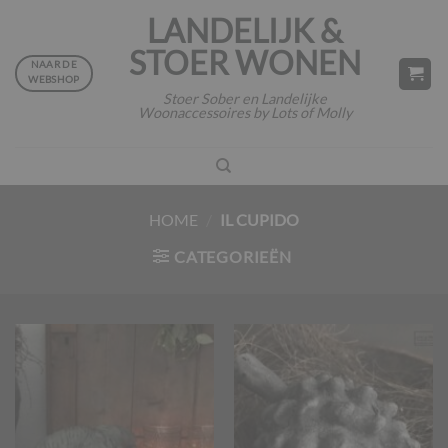
Ga
LANDELIJK &
naar
STOER WONEN
inhoud
NAAR DE
WEBSHOP
Stoer Sober en Landelijke
Woonaccessoires by Lots of Molly
HOME
/
IL CUPIDO
CATEGORIEËN