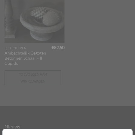
€
82,50
BUITENLEVEN
Ambachtelijk Gegoten
Betonnen Schaal – Il
Cupido
TOEVOEGEN AAN
WINKELWAGEN
Nieuws