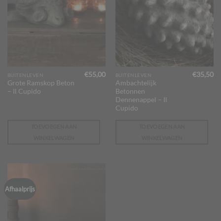
€
55,00
€
35,50
BUITENLEVEN
BUITENLEVEN
Grote Ramskop Beton
Ambachtelijk
– Il Cupido
Betonnen
Dennenappel – Il
Cupido
TOEVOEGEN AAN
TOEVOEGEN AAN
WINKELWAGEN
WINKELWAGEN
Afhaalprijs