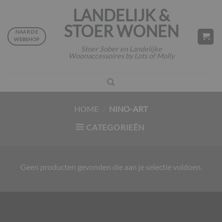
Ga
LANDELIJK &
naar
STOER WONEN
inhoud
NAAR DE
WEBSHOP
Stoer Sober en Landelijke
Woonaccessoires by Lots of Molly
HOME
/
NINO-ART
CATEGORIEËN
Geen producten gevonden die aan je selectie voldoen.