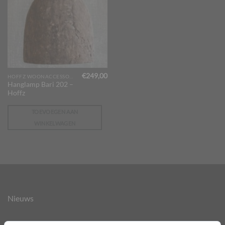
€
249,00
HOFFZ WOONACCESSOIRES
Hanglamp Bari 202 –
Hoffz
TOEVOEGEN AAN
WINKELWAGEN
Nieuws