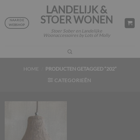
Ga
LANDELIJK &
naar
STOER WONEN
inhoud
NAAR DE
WEBSHOP
Stoer Sober en Landelijke
Woonaccessoires by Lots of Molly
HOME
/
PRODUCTEN GETAGGED “202”
CATEGORIEËN