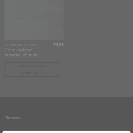
€
3,99
KEUKEN EN KRUIDEN
Grijze papieren
servetten 20 stuks
TOEVOEGEN AAN
WINKELWAGEN
Nieuws