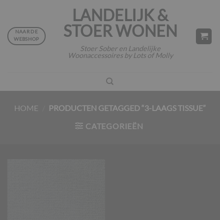
Ga
LANDELIJK &
naar
STOER WONEN
inhoud
NAAR DE
WEBSHOP
Stoer Sober en Landelijke
Woonaccessoires by Lots of Molly
HOME
/
PRODUCTEN GETAGGED “3-LAAGS TISSUE”
CATEGORIEËN