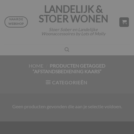
Ga
LANDELIJK &
naar
STOER WONEN
inhoud
NAAR DE
WEBSHOP
Stoer Sober en Landelijke
Woonaccessoires by Lots of Molly
HOME
/
PRODUCTEN GETAGGED
“AFSTANDSBEDIENING KAARS”
CATEGORIEËN
Geen producten gevonden die aan je selectie voldoen.