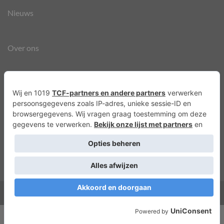
Nieuws
Over ons
Agenda
Privacyverklaring
Cookies
Copyright 2026 ©
Lots of Molly