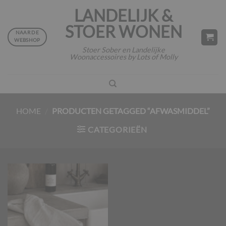
Ga
LANDELIJK &
naar
STOER WONEN
inhoud
NAAR DE
WEBSHOP
Stoer Sober en Landelijke
Woonaccessoires by Lots of Molly
HOME
/
PRODUCTEN GETAGGED “AFWASMIDDEL”
CATEGORIEËN