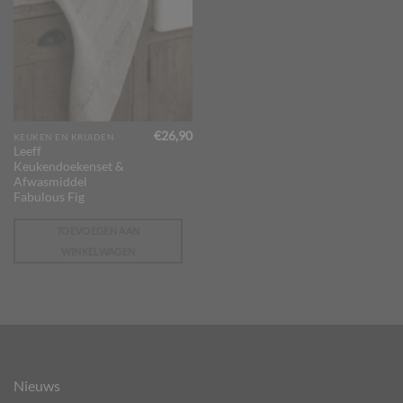
€
26,90
KEUKEN EN KRUIDEN
Leeff
Keukendoekenset &
Afwasmiddel
Fabulous Fig
TOEVOEGEN AAN
WINKELWAGEN
Nieuws