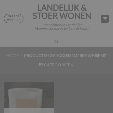
Ga
LANDELIJK &
naar
STOER WONEN
inhoud
NAAR DE
WEBSHOP
Stoer Sober en Landelijke
Woonaccessoires by Lots of Molly
HOME
/
PRODUCTEN GETAGGED “AMBER WHISPER”
CATEGORIEËN