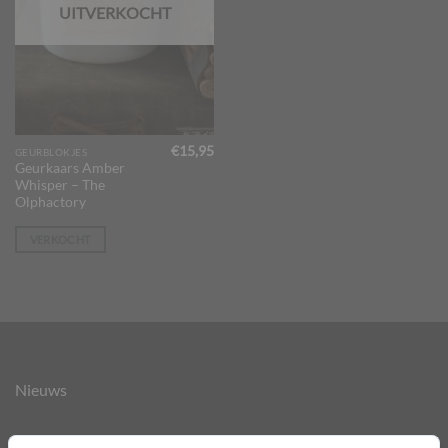
UITVERKOCHT
€
15,95
GEURBLOKJES
Geurkaars Amber
Whisper – The
Olphactory
VERKOCHT
Nieuws