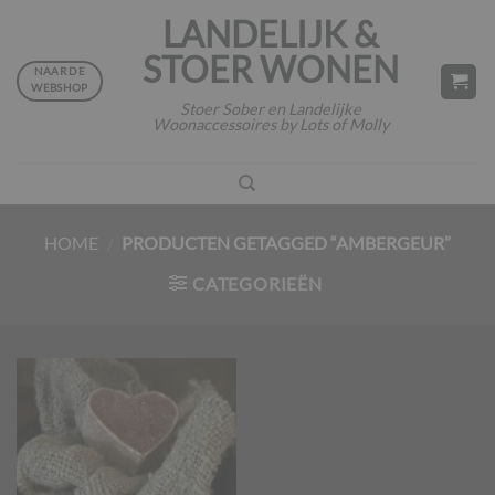
Ga
LANDELIJK &
naar
STOER WONEN
inhoud
NAAR DE
WEBSHOP
Stoer Sober en Landelijke
Woonaccessoires by Lots of Molly
HOME
/
PRODUCTEN GETAGGED “AMBERGEUR”
CATEGORIEËN