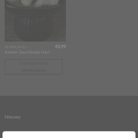
€
3,99
GEURBLOKJES
Amber Geurblokje Hart
TOEVOEGEN AAN
WINKELWAGEN
Nieuws