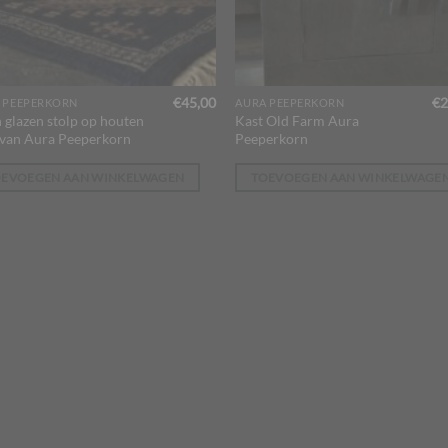
€
45,00
€
2
 PEEPERKORN
AURA PEEPERKORN
n glazen stolp op houten
Kast Old Farm Aura
 van Aura Peeperkorn
Peeperkorn
OEVOEGEN AAN WINKELWAGEN
TOEVOEGEN AAN WINKELWAGE