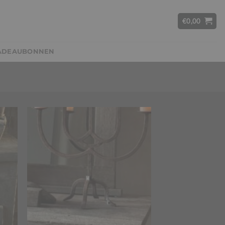
€
0,00
ADEAUBONNEN