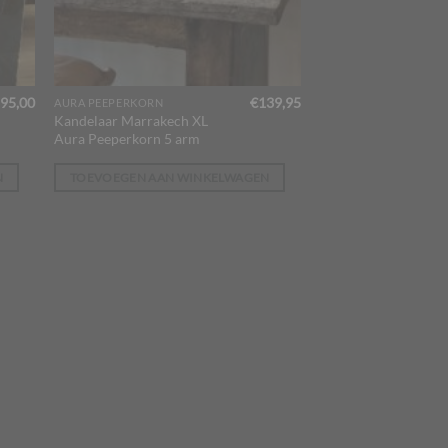
95,00
€
139,95
AURA PEEPERKORN
Kandelaar Marrakech XL
Aura Peeperkorn 5 arm
N
TOEVOEGEN AAN WINKELWAGEN