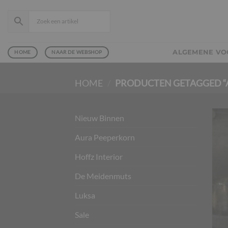
Ga
naar
inhoud
ALGEMENE V
HOME
NAAR DE WEBSHOP
HOME
/
PRODUCTEN GETAGGED “
Nieuw Binnen
Aura Peeperkorn
Hoffz Interior
De Meidenmuts
Luksa
Sale