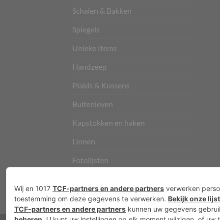
Schalen & Bakken
Spiegels
Unieke Items
Handzeep
Plaids & Kussens
Buitenleven
Kapstokken en haken
Linnen
Fotolijsten
Vloerkleden