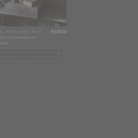
€
229,00
LANDELIJKE WOONACCESSOIRES
eke Chinese Boeren
njas
OEVOEGEN AAN WINKELWAGEN