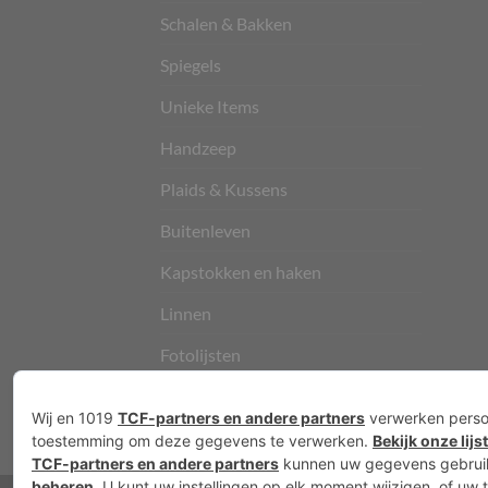
Schalen & Bakken
Spiegels
Unieke Items
Handzeep
Plaids & Kussens
Buitenleven
Kapstokken en haken
Linnen
Fotolijsten
Vloerkleden