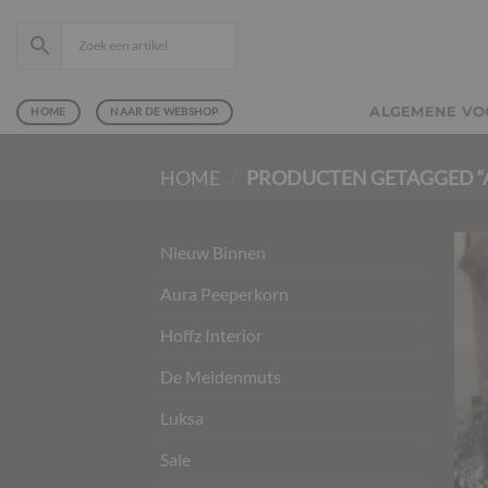
Ga
naar
inhoud
ALGEMENE V
HOME
NAAR DE WEBSHOP
HOME
/
PRODUCTEN GETAGGED “A
Nieuw Binnen
Aura Peeperkorn
Hoffz Interior
De Meidenmuts
Luksa
Sale