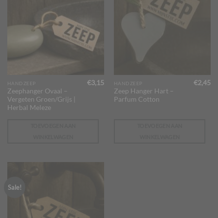
€
3,15
€
2,45
HANDZEEP
HANDZEEP
Zeephanger Ovaal –
Zeep Hanger Hart –
Vergeten Groen/Grijs |
Parfum Cotton
Herbal Meleze
TOEVOEGEN AAN
TOEVOEGEN AAN
WINKELWAGEN
WINKELWAGEN
Sale!