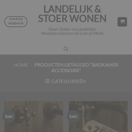
Ga
LANDELIJK &
naar
STOER WONEN
inhoud
NAAR DE
WEBSHOP
Stoer Sober en Landelijke
Woonaccessoires by Lots of Molly
HOME
/
PRODUCTEN GETAGGED “BADKAMER
ACCESSOIRE”
CATEGORIEËN
Sale!
Sale!