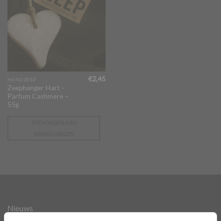
€
2,45
HANDZEEP
Zeephanger Hart –
Parfum Cashmere –
55g
TOEVOEGEN AAN
WINKELWAGEN
Nieuws