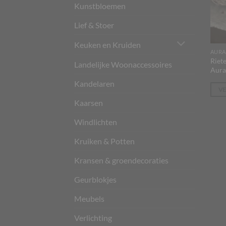
Kunstbloemen
Lief & Stoer
Keuken en Kruiden
AURA
Riet
Landelijke Woonaccessoires
Aura
Kandelaren
V
Kaarsen
Windlichten
Kruiken & Potten
Kransen & groendecoraties
Geurblokjes
Meubels
Verlichting