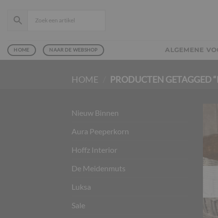
Ga
naar
inhoud
ALGEMENE V
HOME
NAAR DE WEBSHOP
HOME
/
PRODUCTEN GETAGGED 
Nieuw Binnen
Aura Peeperkorn
Hoffz Interior
De Meidenmuts
Luksa
Sale