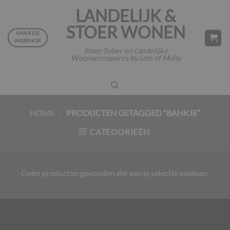
Ga
LANDELIJK &
naar
STOER WONEN
inhoud
NAAR DE
WEBSHOP
Stoer Sober en Landelijke
Woonaccessoires by Lots of Molly
HOME
/
PRODUCTEN GETAGGED “BANKJE”
CATEGORIEËN
Geen producten gevonden die aan je selectie voldoen.