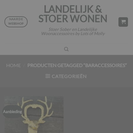
Ga
LANDELIJK &
naar
STOER WONEN
inhoud
NAAR DE
WEBSHOP
Stoer Sober en Landelijke
Woonaccessoires by Lots of Molly
HOME
/
PRODUCTEN GETAGGED “BARACCESSOIRES”
CATEGORIEËN
Aanbieding