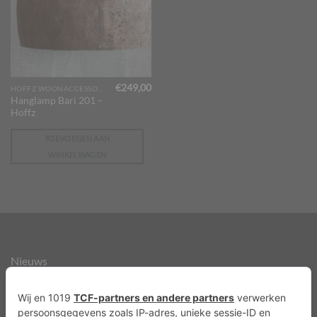
€
249,00
HOFFZ WOONACCESSOIRES
Hanglamp Bari 201 –
Hoffz
TOEVOEGEN AAN
WINKELWAGEN
Nieuws
Over ons