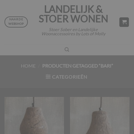
Ga
LANDELIJK &
naar
STOER WONEN
inhoud
NAAR DE
WEBSHOP
Stoer Sober en Landelijke
Woonaccessoires by Lots of Molly
HOME
/
PRODUCTEN GETAGGED “BARI”
CATEGORIEËN