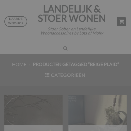
Ga
LANDELIJK &
naar
STOER WONEN
inhoud
NAAR DE
WEBSHOP
Stoer Sober en Landelijke
Woonaccessoires by Lots of Molly
HOME
/
PRODUCTEN GETAGGED “BEIGE PLAID”
CATEGORIEËN