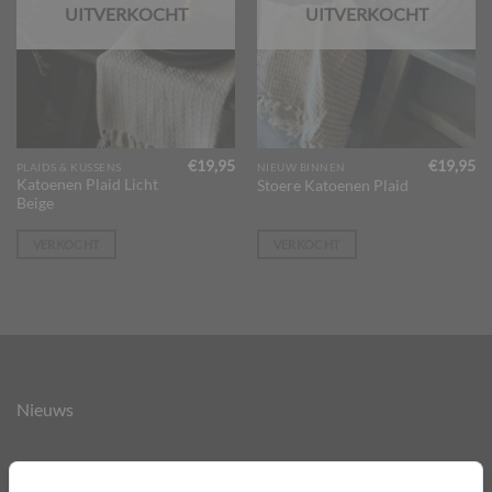
UITVERKOCHT
UITVERKOCHT
€
19,95
€
19,95
PLAIDS & KUSSENS
NIEUW BINNEN
Katoenen Plaid Licht
Stoere Katoenen Plaid
Beige
VERKOCHT
VERKOCHT
Nieuws
Over ons