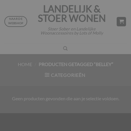
Ga
LANDELIJK &
naar
STOER WONEN
inhoud
NAAR DE
WEBSHOP
Stoer Sober en Landelijke
Woonaccessoires by Lots of Molly
HOME
/
PRODUCTEN GETAGGED “BELLEY”
CATEGORIEËN
Geen producten gevonden die aan je selectie voldoen.