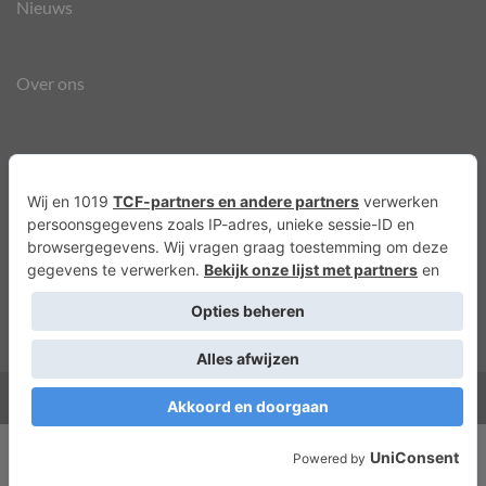
Nieuws
Over ons
Agenda
Privacyverklaring
Cookies
Copyright 2026 ©
Lots of Molly