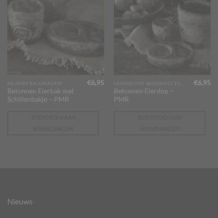
€
6,95
€
6,95
KEUKEN EN KRUIDEN
LANDELIJKE WOONACCESSOIRES
Betonnen Eierbak met
Betonnen Eierdop –
Schillenbakje – PMR
PMR
TOEVOEGEN AAN
TOEVOEGEN AAN
WINKELWAGEN
WINKELWAGEN
Nieuws