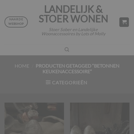
Ga
LANDELIJK &
naar
STOER WONEN
inhoud
NAAR DE
WEBSHOP
Stoer Sober en Landelijke
Woonaccessoires by Lots of Molly
HOME
/
PRODUCTEN GETAGGED “BETONNEN
KEUKENACCESSOIRE”
CATEGORIEËN