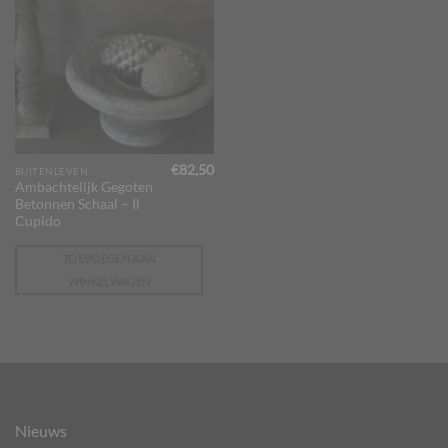
€
82,50
BUITENLEVEN
Ambachtelijk Gegoten
Betonnen Schaal – Il
Cupido
TOEVOEGEN AAN
WINKELWAGEN
Nieuws