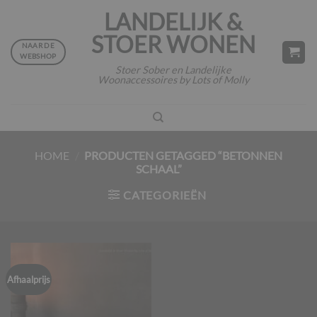
Ga
LANDELIJK &
naar
STOER WONEN
inhoud
NAAR DE
WEBSHOP
Stoer Sober en Landelijke
Woonaccessoires by Lots of Molly
HOME
/
PRODUCTEN GETAGGED “BETONNEN
SCHAAL”
CATEGORIEËN
Afhaalprijs