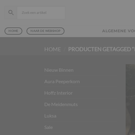
Ga
naar
inhoud
ALGEMENE V
HOME
NAAR DE WEBSHOP
HOME
/
PRODUCTEN GETAGGED “
Nieuw Binnen
Aura Peeperkorn
Hoffz Interior
De Meidenmuts
Luksa
Sale