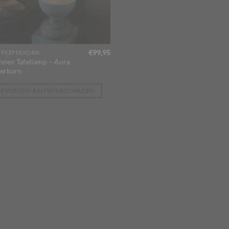
€
99,95
 PEEPERKORN
nnen Tafellamp – Aura
erkorn
OEVOEGEN AAN WINKELWAGEN