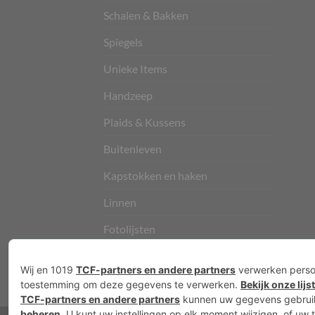
Schalen & Bakken
Spiegels
Unieke Items
Handzeep
Plaids & Kussens
Buitenleven
Kapstokken en haken
Linnen
Fotolijsten
Vloerkleden