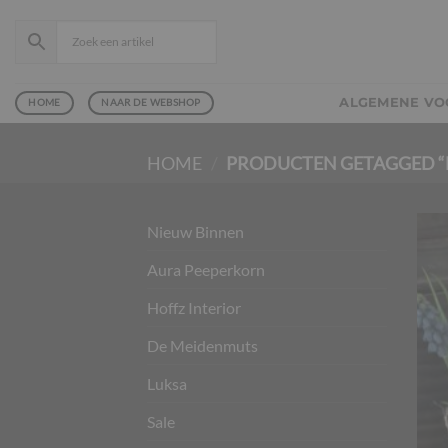
Ga
naar
inhoud
ALGEMENE V
HOME
NAAR DE WEBSHOP
HOME
/
PRODUCTEN GETAGGED “
Nieuw Binnen
Aura Peeperkorn
Hoffz Interior
De Meidenmuts
Luksa
Sale