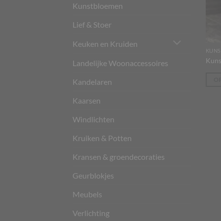
Kunstbloemen
Lief & Stoer
Keuken en Kruiden
KUNS
Dit
Kunst
Landelijke Woonaccessoires
prod
heeft
OP
Kandelaren
meer
varia
Kaarsen
Deze
Windlichten
optie
kan
Kruiken & Potten
geko
word
Kransen & groendecoraties
op
Geurblokjes
de
prod
Meubels
Verlichting