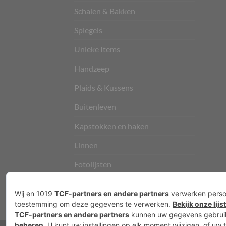
Schalen & Bakken
Spiegels
Unieke Items
Handzeep
Plaids & Kussens
Buitenleven
Kapstokken en haken
Linnen
Fotolijsten
Vloerkleden