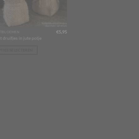
€
5,95
TBLOEMEN
 druifjes in jute potje
uct
TIES SELECTEREN
dere
ties.
zen
en
uctpagina