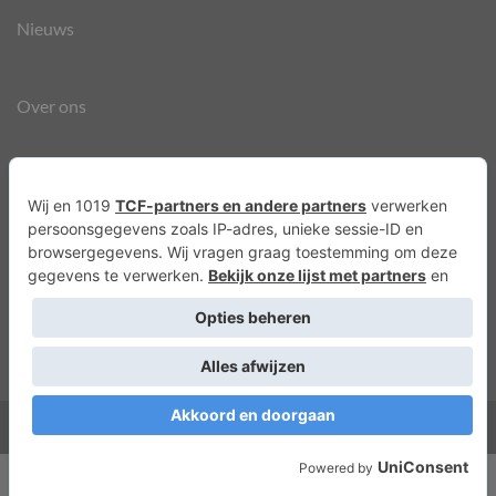
Nieuws
Over ons
Agenda
Privacyverklaring
Cookies
Copyright 2026 ©
Lots of Molly