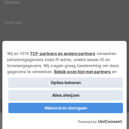
Nieuws
Over ons
Agenda
Privacyverklaring
Cookies
Copyright 2026 ©
Lots of Molly