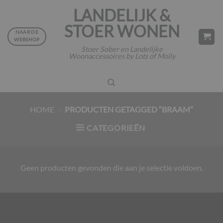
Ga
LANDELIJK &
naar
STOER WONEN
inhoud
NAAR DE
WEBSHOP
Stoer Sober en Landelijke
Woonaccessoires by Lots of Molly
HOME
/
PRODUCTEN GETAGGED “BRAAM”
CATEGORIEËN
Geen producten gevonden die aan je selectie voldoen.