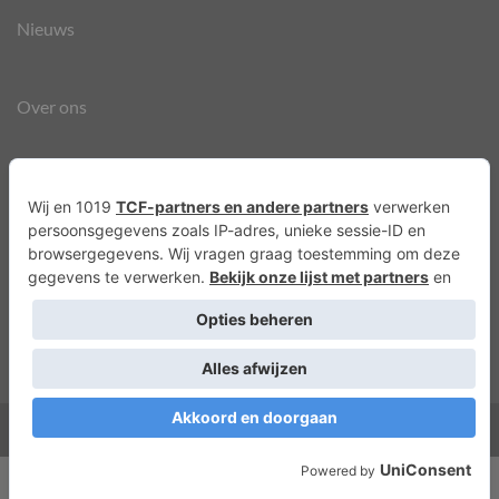
Nieuws
Over ons
Agenda
Privacyverklaring
Cookies
Copyright 2026 ©
Lots of Molly