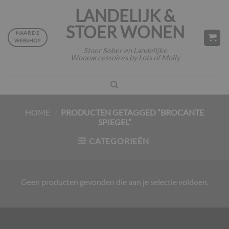
Ga
LANDELIJK &
naar
STOER WONEN
inhoud
NAAR DE
WEBSHOP
Stoer Sober en Landelijke
Woonaccessoires by Lots of Molly
HOME
/
PRODUCTEN GETAGGED “BROCANTE
SPIEGEL”
CATEGORIEËN
Geen producten gevonden die aan je selectie voldoen.