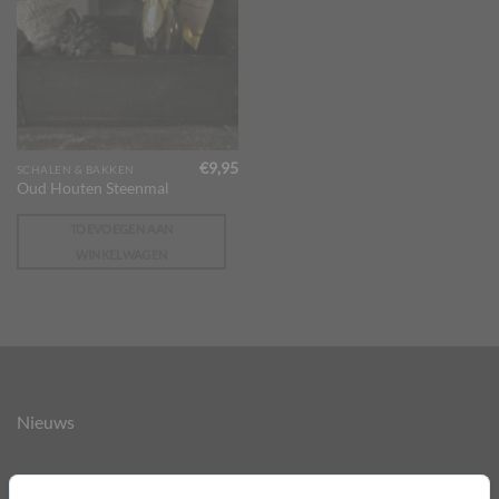
€
9,95
SCHALEN & BAKKEN
Oud Houten Steenmal
TOEVOEGEN AAN
WINKELWAGEN
Nieuws