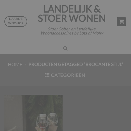
Ga
LANDELIJK &
naar
STOER WONEN
inhoud
NAAR DE
WEBSHOP
Stoer Sober en Landelijke
Woonaccessoires by Lots of Molly
HOME
/
PRODUCTEN GETAGGED “BROCANTE STIJL”
CATEGORIEËN