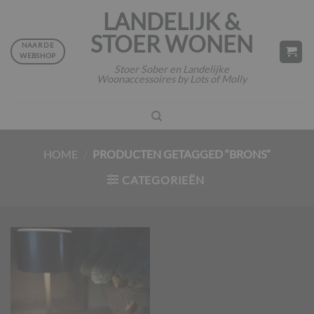
Ga
LANDELIJK &
naar
STOER WONEN
inhoud
NAAR DE
WEBSHOP
Stoer Sober en Landelijke
Woonaccessoires by Lots of Molly
HOME
/
PRODUCTEN GETAGGED “BRONS”
CATEGORIEËN