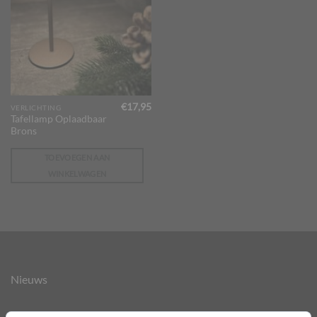
€
17,95
VERLICHTING
Tafellamp Oplaadbaar
Brons
TOEVOEGEN AAN
WINKELWAGEN
Nieuws