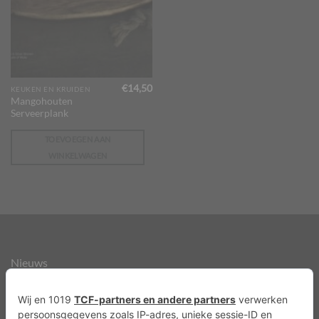
€
14,50
KEUKEN EN KRUIDEN
Mangohouten
Serveerplank
TOEVOEGEN AAN
WINKELWAGEN
Nieuws
Over ons