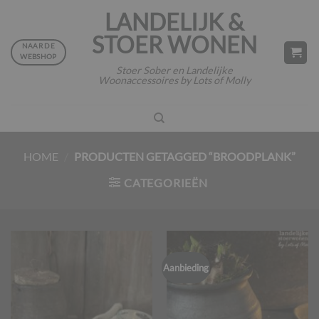
Ga
LANDELIJK &
naar
STOER WONEN
inhoud
NAAR DE
WEBSHOP
Stoer Sober en Landelijke
Woonaccessoires by Lots of Molly
HOME
/
PRODUCTEN GETAGGED “BROODPLANK”
CATEGORIEËN
Aanbieding