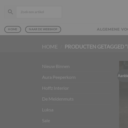
Ga
naar
inhoud
ALGEMENE V
HOME
NAAR DE WEBSHOP
HOME
/
PRODUCTEN GETAGGED “
Nieuw Binnen
Aanbi
Aura Peeperkorn
Hoffz Interior
De Meidenmuts
Luksa
Sale