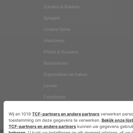
Schalen & Bakken
Spiegels
Unieke Items
Handzeep
Plaids & Kussens
Buitenleven
Kapstokken en haken
Linnen
Fotolijsten
Vloerkleden