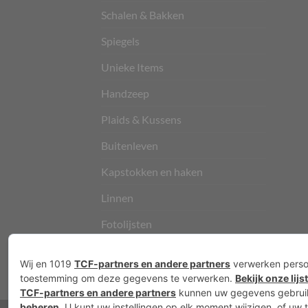
Schalen & Bakken
Spiegels
Unieke Items
Handzeep
Plaids & Kussens
Buitenleven
Kapstokken en haken
Linnen
Fotolijsten
Vloerkleden