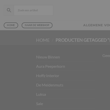
Ga
naar
inhoud
ALGEMENE V
HOME
NAAR DE WEBSHOP
HOME
/
PRODUCTEN GETAGGED “
Geen
Nieuw Binnen
Aura Peeperkorn
Hoffz Interior
De Meidenmuts
Luksa
Sale