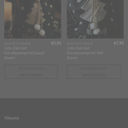
€
5,95
€
7,95
KERSTDECORATIE
KERSTDECORATIE
Jute Zak met
Jute Zak met
Kerstboomprint Goud-
Kerstboomprint Wit-
Zwart
Zwart
TOEVOEGEN AAN
TOEVOEGEN AAN
WINKELWAGEN
WINKELWAGEN
Nieuws