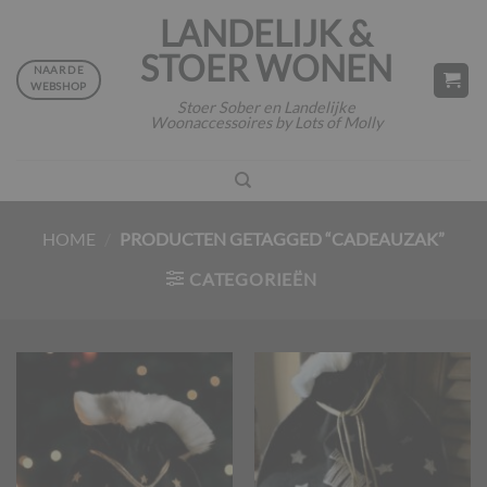
Ga
LANDELIJK &
naar
STOER WONEN
inhoud
NAAR DE
WEBSHOP
Stoer Sober en Landelijke
Woonaccessoires by Lots of Molly
HOME
/
PRODUCTEN GETAGGED “CADEAUZAK”
CATEGORIEËN