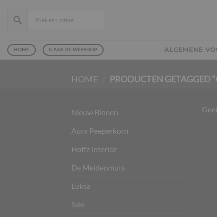
Ga
naar
inhoud
ALGEMENE V
HOME
NAAR DE WEBSHOP
HOME
/
PRODUCTEN GETAGGED 
Geen
Nieuw Binnen
Aura Peeperkorn
Hoffz Interior
De Meidenmuts
Luksa
Sale