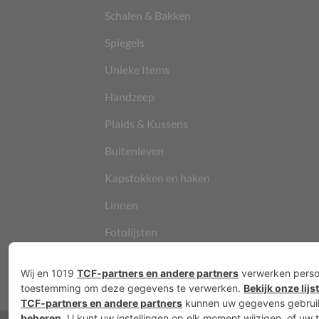
Schalen & Bakken
Spiegels
Unieke Items
Handzeep
Plaids & Kussens
Buitenleven
Kapstokken en haken
Linnen
Fotolijsten
Vloerkleden