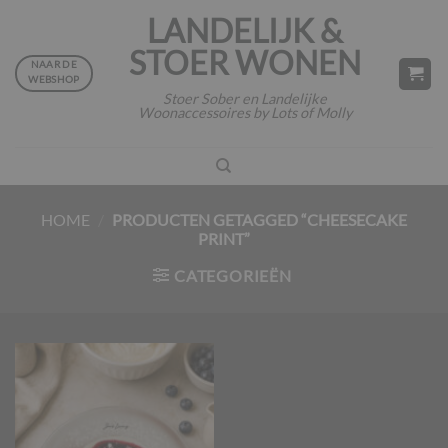
Ga
LANDELIJK &
naar
STOER WONEN
inhoud
NAAR DE
WEBSHOP
Stoer Sober en Landelijke
Woonaccessoires by Lots of Molly
HOME
/
PRODUCTEN GETAGGED “CHEESECAKE
PRINT”
CATEGORIEËN