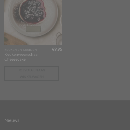
€
9,95
KEUKEN EN KRUIDEN
Keukenweegschaal
Cheesecake
TOEVOEGEN AAN
WINKELWAGEN
Nieuws