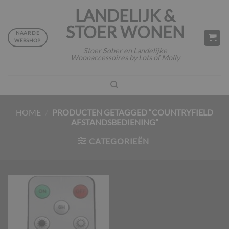
Ga
LANDELIJK &
naar
STOER WONEN
inhoud
NAAR DE
WEBSHOP
Stoer Sober en Landelijke
Woonaccessoires by Lots of Molly
HOME
/
PRODUCTEN GETAGGED “COUNTRYFIELD
AFSTANDSBEDIENING”
CATEGORIEËN