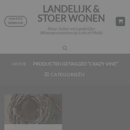
Ga
LANDELIJK &
naar
STOER WONEN
inhoud
NAAR DE
WEBSHOP
Stoer Sober en Landelijke
Woonaccessoires by Lots of Molly
HOME
/
PRODUCTEN GETAGGED “CRAZY VINE”
CATEGORIEËN