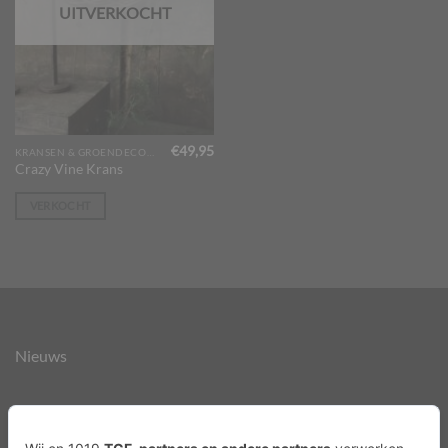
UITVERKOCHT
€
49,95
KRANSEN & GROENDECORATIES
Crazy Vine Krans
VERKOCHT
Nieuws
Over ons