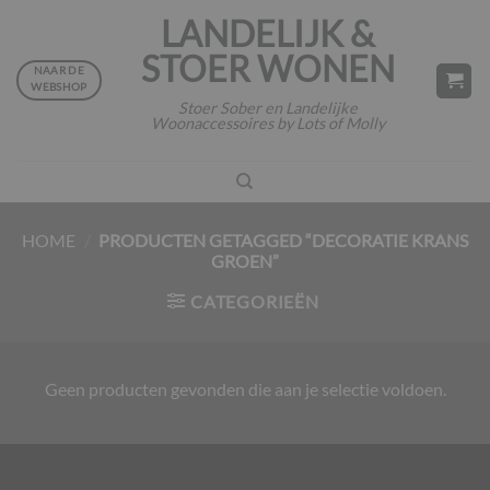
Ga
LANDELIJK &
naar
STOER WONEN
inhoud
NAAR DE
WEBSHOP
Stoer Sober en Landelijke
Woonaccessoires by Lots of Molly
HOME
/
PRODUCTEN GETAGGED “DECORATIE KRANS
GROEN”
CATEGORIEËN
Geen producten gevonden die aan je selectie voldoen.