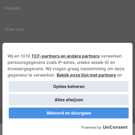
Nieuws
Over ons
Agenda
Privacyverklaring
Cookies
Copyright 2026 ©
Lots of Molly