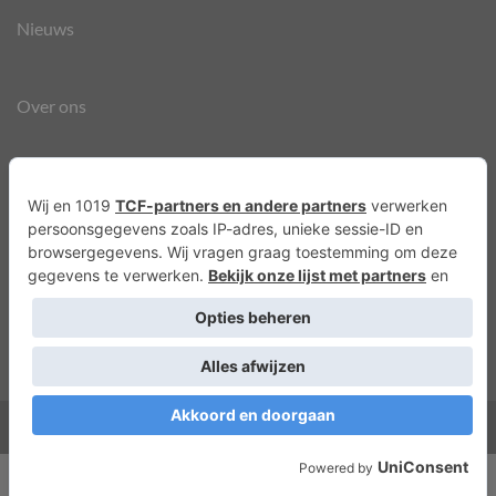
Nieuws
Over ons
Agenda
Privacyverklaring
Cookies
Copyright 2026 ©
Lots of Molly