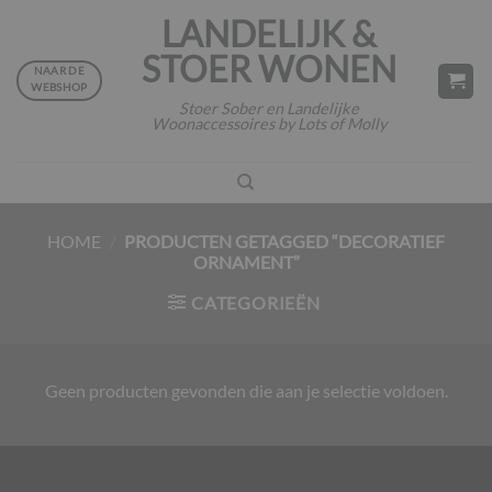
Ga
LANDELIJK &
naar
STOER WONEN
inhoud
NAAR DE
WEBSHOP
Stoer Sober en Landelijke
Woonaccessoires by Lots of Molly
HOME
/
PRODUCTEN GETAGGED “DECORATIEF
ORNAMENT”
CATEGORIEËN
Geen producten gevonden die aan je selectie voldoen.