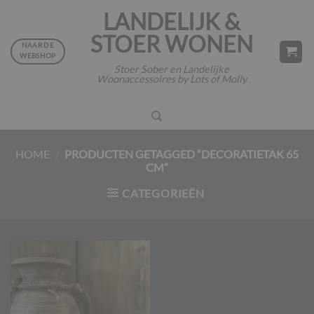
Ga
LANDELIJK &
naar
STOER WONEN
inhoud
NAAR DE
WEBSHOP
Stoer Sober en Landelijke
Woonaccessoires by Lots of Molly
HOME
/
PRODUCTEN GETAGGED “DECORATIETAK 65
CM”
CATEGORIEËN