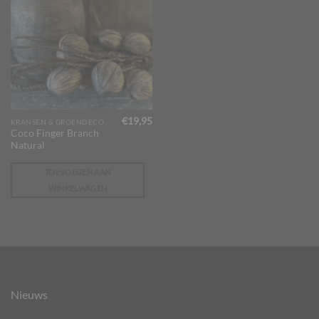
€
19,95
KRANSEN & GROENDECORATIES
Coco Finger Branch
Natural
TOEVOEGEN AAN
WINKELWAGEN
Nieuws