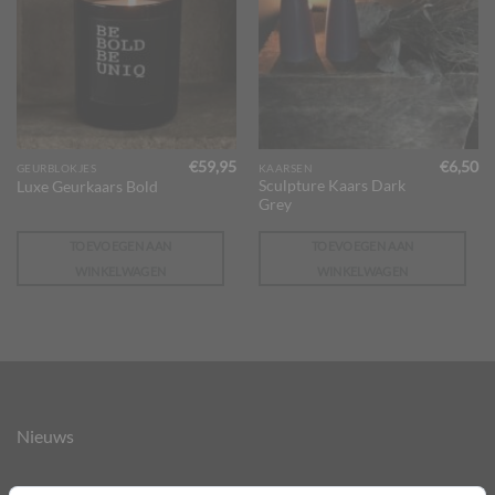
€
59,95
€
6,50
GEURBLOKJES
KAARSEN
Sculpture Kaars Dark
Luxe Geurkaars Bold
Grey
TOEVOEGEN AAN
TOEVOEGEN AAN
WINKELWAGEN
WINKELWAGEN
Nieuws