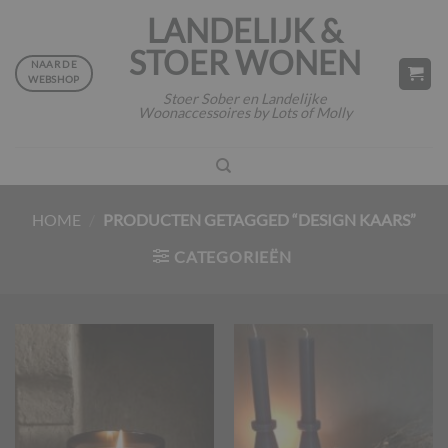
Ga
LANDELIJK &
naar
STOER WONEN
inhoud
NAAR DE
WEBSHOP
Stoer Sober en Landelijke
Woonaccessoires by Lots of Molly
HOME
/
PRODUCTEN GETAGGED “DESIGN KAARS”
CATEGORIEËN