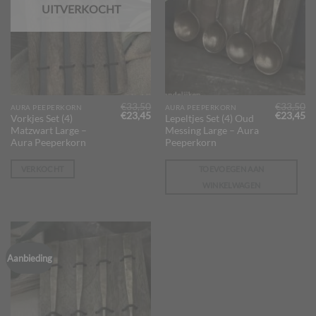
UITVERKOCHT
€
33,50
€
33,50
AURA PEEPERKORN
AURA PEEPERKORN
Oorspronkelijke
Huidige
Oorspron
Hu
€
23,45
€
23,45
Vorkjes Set (4)
Lepeltjes Set (4) Oud
prijs
prijs
prijs
pr
Matzwart Large –
Messing Large – Aura
was:
is:
was:
is:
€33,50.
€23,45.
€33,50.
€2
Aura Peeperkorn
Peeperkorn
VERKOCHT
TOEVOEGEN AAN
WINKELWAGEN
Aanbieding