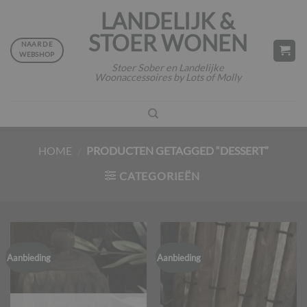
Ga
LANDELIJK &
naar
STOER WONEN
inhoud
NAAR DE
WEBSHOP
Stoer Sober en Landelijke
Woonaccessoires by Lots of Molly
HOME
/
PRODUCTEN GETAGGED “DESSERT”
CATEGORIEËN
Aanbieding
Aanbieding