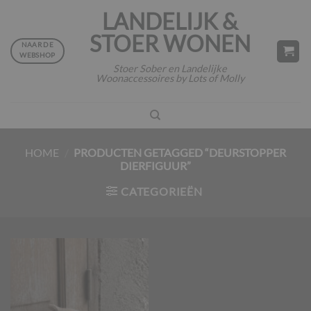
Ga
LANDELIJK &
naar
STOER WONEN
inhoud
NAAR DE
WEBSHOP
Stoer Sober en Landelijke
Woonaccessoires by Lots of Molly
HOME
/
PRODUCTEN GETAGGED “DEURSTOPPER
DIERFIGUUR”
CATEGORIEËN