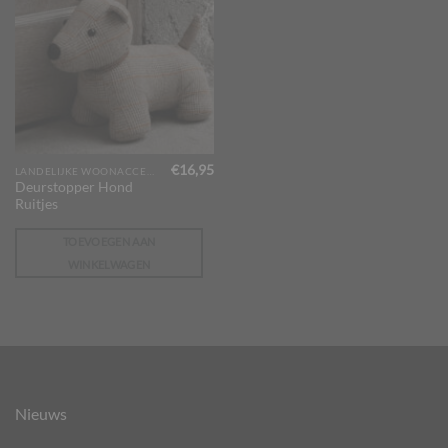
€
16,95
LANDELIJKE WOONACCESSOIRES
Deurstopper Hond
Ruitjes
TOEVOEGEN AAN
WINKELWAGEN
Nieuws