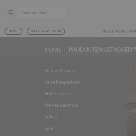
Ga
naar
inhoud
ALGEMENE V
HOME
NAAR DE WEBSHOP
HOME
/
PRODUCTEN GETAGGED “
Nieuw Binnen
Aura Peeperkorn
Hoffz Interior
De Meidenmuts
Luksa
Sale