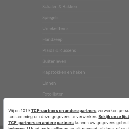
Schalen & Bakken
Spiegels
Unieke Items
Handzeep
Plaids & Kussens
Buitenleven
Kapstokken en haken
Linnen
Fotolijsten
Vloerkleden