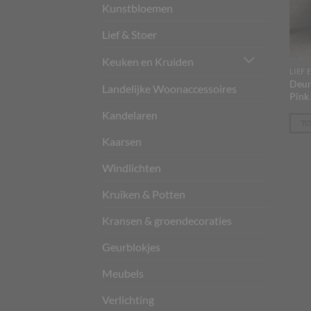
Kunstbloemen
Lief & Stoer
Keuken en Kruiden
LIEF 
Deur
Landelijke Woonaccessoires
Pink
Kandelaren
T
Kaarsen
Windlichten
Kruiken & Potten
Kransen & groendecoraties
Geurblokjes
Meubels
Verlichting