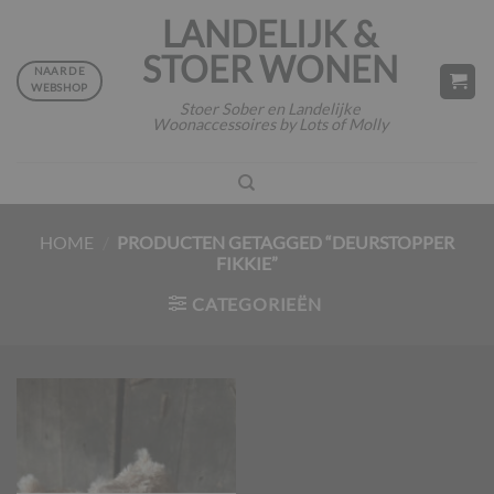
Ga
LANDELIJK &
naar
STOER WONEN
inhoud
NAAR DE
WEBSHOP
Stoer Sober en Landelijke
Woonaccessoires by Lots of Molly
HOME
/
PRODUCTEN GETAGGED “DEURSTOPPER
FIKKIE”
CATEGORIEËN