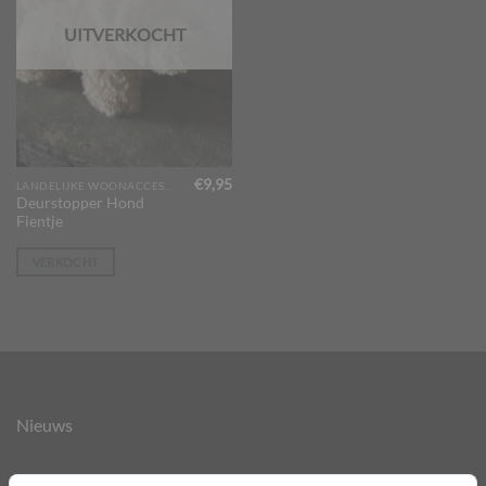
UITVERKOCHT
€
9,95
LANDELIJKE WOONACCESSOIRES
Deurstopper Hond
Fientje
VERKOCHT
Nieuws