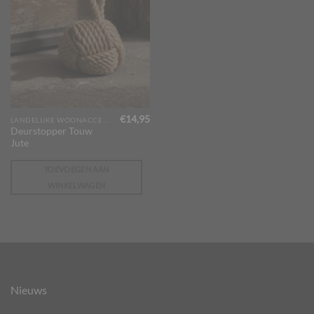
€
14,95
LANDELIJKE WOONACCESSOIRES
Deurstopper Touw
Jute
TOEVOEGEN AAN
WINKELWAGEN
Nieuws