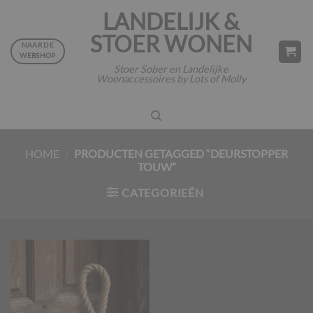
Ga
LANDELIJK &
naar
STOER WONEN
inhoud
NAAR DE
WEBSHOP
Stoer Sober en Landelijke
Woonaccessoires by Lots of Molly
HOME
/
PRODUCTEN GETAGGED “DEURSTOPPER
TOUW”
CATEGORIEËN