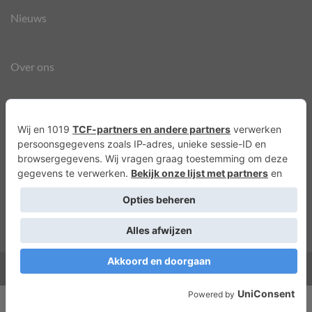
Nieuws
Over ons
Agenda
Privacyverklaring
Cookies
Copyright 2026 ©
Lots of Molly