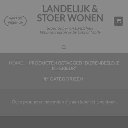
Ga
LANDELIJK &
naar
STOER WONEN
inhoud
NAAR DE
WEBSHOP
Stoer Sober en Landelijke
Woonaccessoires by Lots of Molly
HOME
/
PRODUCTEN GETAGGED “DIERENBEELDJE
INTERIEUR”
CATEGORIEËN
Geen producten gevonden die aan je selectie voldoen.